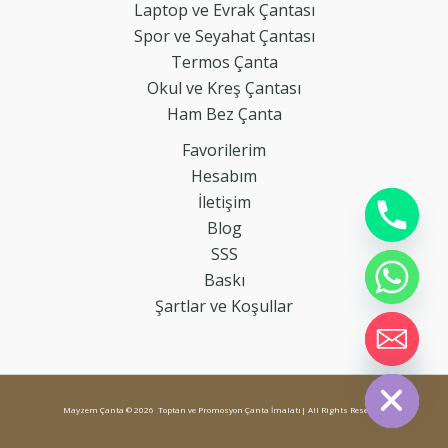
Laptop ve Evrak Çantası
Spor ve Seyahat Çantası
Termos Çanta
Okul ve Kreş Çantası
Ham Bez Çanta
Favorilerim
Hesabım
İletişim
Blog
SSS
Baskı
Şartlar ve Koşullar
chaty
Hide
Mayzem Çanta © 2026 Toptan ve Promosyon Çanta İmalatı| All Rights Reserved