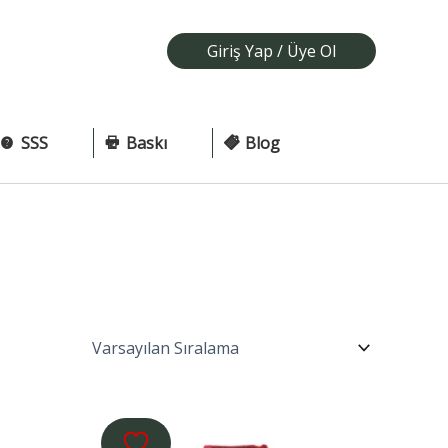
Giriş Yap / Üye Ol
SSS
Baskı
Blog