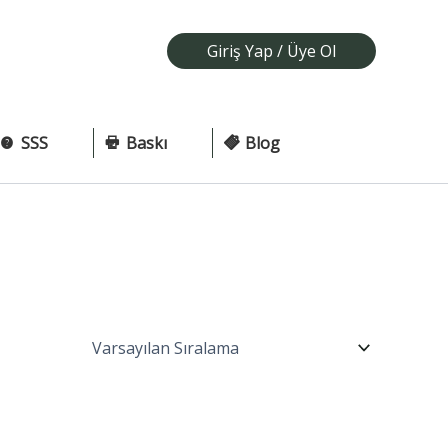
Giriş Yap / Üye Ol
SSS
Baskı
Blog