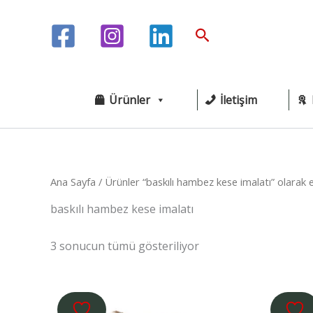
İçeriğe
atla
Arama
Ürünler
İletişim
Ana Sayfa
/ Ürünler “baskılı hambez kese imalatı” olarak e
baskılı hambez kese imalatı
3 sonucun tümü gösteriliyor