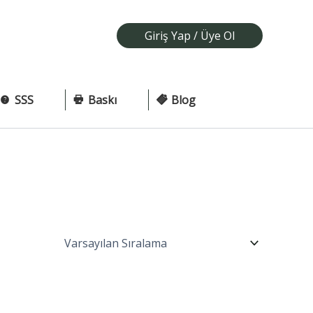
Giriş Yap / Üye Ol
SSS
Baskı
Blog