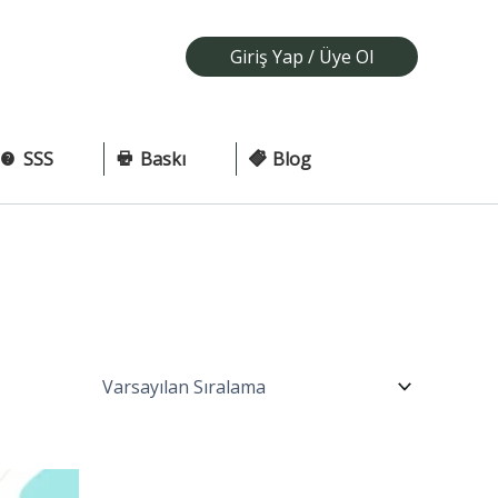
Giriş Yap / Üye Ol
SSS
Baskı
Blog