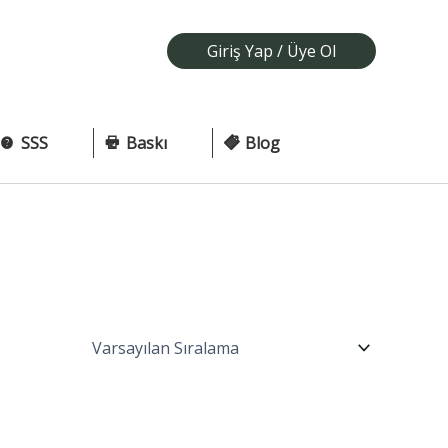
Giriş Yap / Üye Ol
SSS
Baskı
Blog