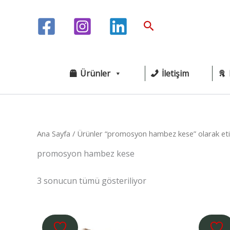
İçeriğe
atla
Arama
Ürünler
İletişim
Ana Sayfa
/ Ürünler “promosyon hambez kese” olarak eti
promosyon hambez kese
3 sonucun tümü gösteriliyor