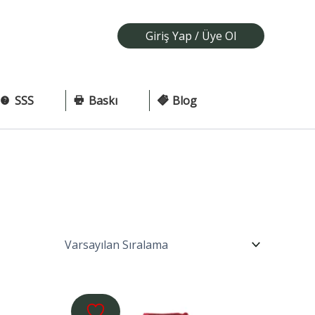
Giriş Yap / Üye Ol
SSS
Baskı
Blog