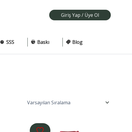
Giriş Yap / Üye Ol
SSS
Baskı
Blog