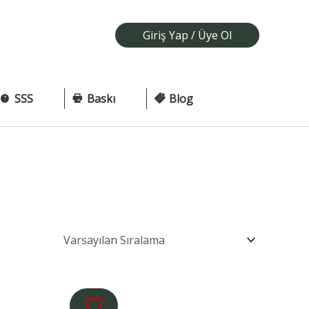
Giriş Yap / Üye Ol
SSS
Baskı
Blog