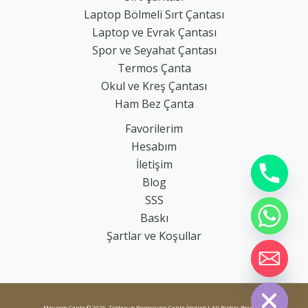
Laptop Bölmeli Sırt Çantası
Laptop ve Evrak Çantası
Spor ve Seyahat Çantası
Termos Çanta
Okul ve Kreş Çantası
Ham Bez Çanta
Favorilerim
Hesabım
İletişim
Blog
SSS
Baskı
Şartlar ve Koşullar
chaty
Hide
Mayzem Çanta © 2026 Toptan ve Promosyon Çanta İmalatı| All Rights Reserved