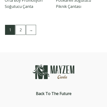
Orta Boy Promosyon
Pötikareli Soğutucu
Soğutucu Çanta
Piknik Çantası
1
2
→
Back To The
Future