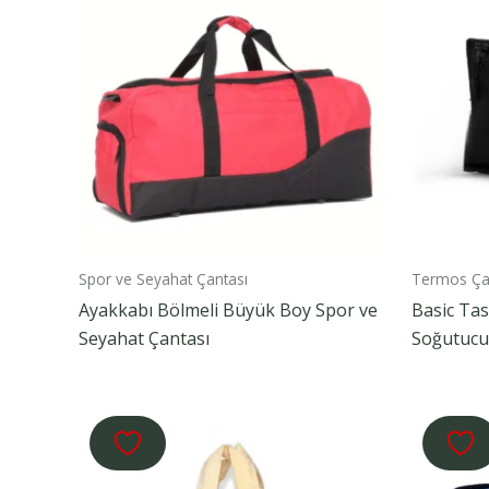
Spor ve Seyahat Çantası
Termos Ça
Ayakkabı Bölmeli Büyük Boy Spor ve
Basic Ta
Seyahat Çantası
Soğutucu