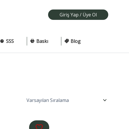
Giriş Yap / Üye Ol
SSS
Baskı
Blog