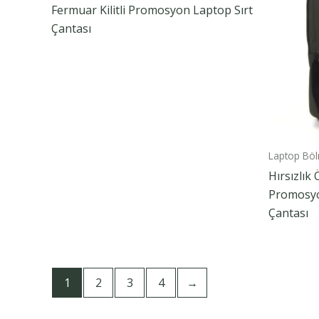
Fermuar Kilitli Promosyon Laptop Sırt
Çantası
Laptop Bölm
Hırsızlık
Promosyo
Çantası
1
2
3
4
→