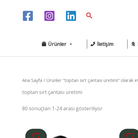
İçeriğe
atla
Arama
Ürünler
İletişim
Ana Sayfa
/ Ürünler “toptan sırt çantası üretimi” olarak e
toptan sırt çantası üretimi
80 sonuçtan 1-24 arası gösteriliyor