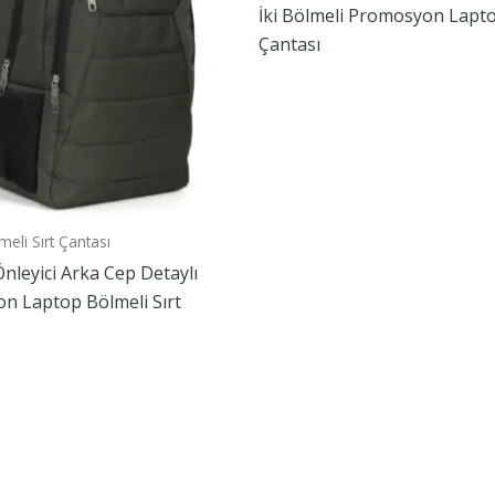
İki Bölmeli Promosyon Lapto
Çantası
eli Sırt Çantası
 Önleyici Arka Cep Detaylı
n Laptop Bölmeli Sırt