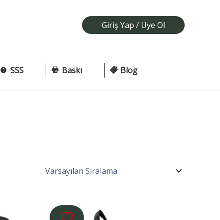
Giriş Yap / Üye Ol
SSS
Baskı
Blog