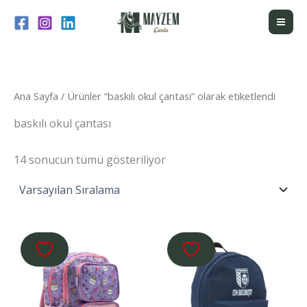
İçeriğe
atla
Ana Sayfa
/ Ürünler “baskılı okul çantası” olarak etiketlendi
baskılı okul çantası
14 sonucun tümü gösteriliyor