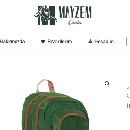
Hakkımızda
Favorilerim
Hesabım
A
Ç
İ