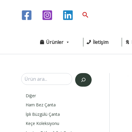
İçeriğe
atla
Arama
Ürünler
İletişim
A
r
a
Diğer
Ham Bez Çanta
İpli Büzgülü Çanta
Keçe Koleksiyonu