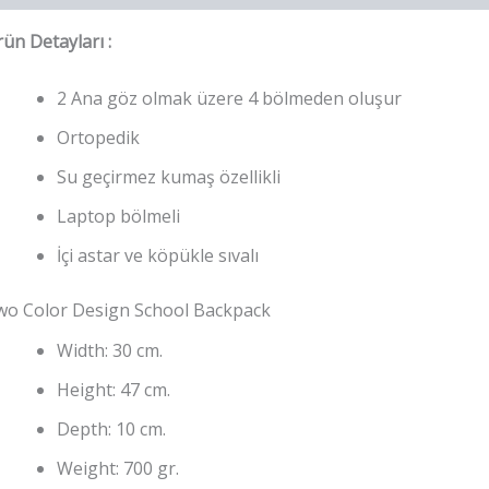
ün Detayları :
2 Ana göz olmak üzere 4 bölmeden oluşur
Ortopedik
Su geçirmez kumaş özellikli
Laptop bölmeli
İçi astar ve köpükle sıvalı
wo Color Design School Backpack
Width: 30 cm.
Height: 47 cm.
Depth: 10 cm.
Weight: 700 gr.