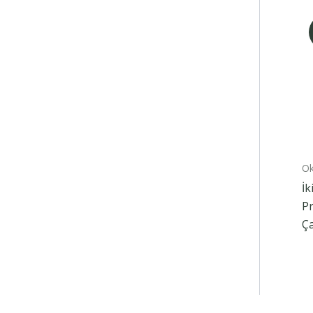
Ok
İk
P
Ça