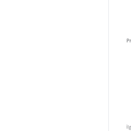
Pr
İl