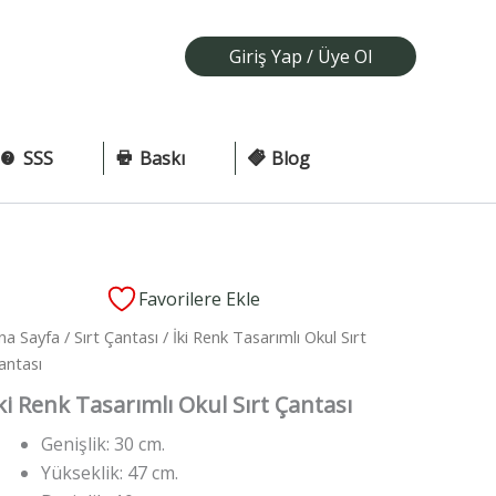
Giriş Yap / Üye Ol
SSS
Baskı
Blog
Favorilere Ekle
na Sayfa
/
Sırt Çantası
/ İki Renk Tasarımlı Okul Sırt
antası
ki Renk Tasarımlı Okul Sırt Çantası
Genişlik: 30 cm.
Yükseklik: 47 cm.