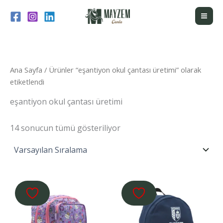
İçeriğe
atla
Ana Sayfa
/ Ürünler “eşantiyon okul çantası üretimi” olarak
etiketlendi
eşantiyon okul çantası üretimi
14 sonucun tümü gösteriliyor