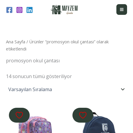
İçeriğe
atla
Ana Sayfa
/ Ürünler “promosyon okul çantası” olarak
etiketlendi
promosyon okul çantası
14 sonucun tümü gösteriliyor