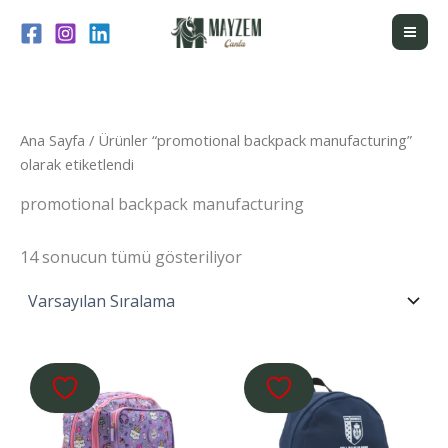
İçeriğe
atla
Ana Sayfa
/ Ürünler “promotional backpack manufacturing”
olarak etiketlendi
promotional backpack manufacturing
14 sonucun tümü gösteriliyor